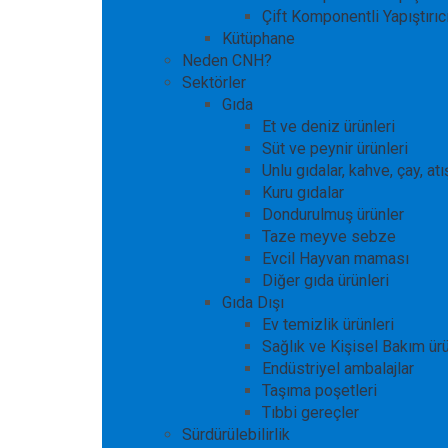
Çift Komponentli Yapıştırıcı
Kütüphane
Neden CNH?
Sektörler
Gıda
Et ve deniz ürünleri
Süt ve peynir ürünleri
Unlu gıdalar, kahve, çay, atı
Kuru gıdalar
Dondurulmuş ürünler
Taze meyve sebze
Evcil Hayvan maması
Diğer gıda ürünleri
Gıda Dışı
Ev temizlik ürünleri
Sağlık ve Kişisel Bakım ür
Endüstriyel ambalajlar
Taşıma poşetleri
Tıbbi gereçler
Sürdürülebilirlik