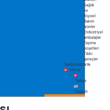
Sağlık
ve
Kişisel
Bakım
ürünler
Endüstriyel
ambalajlar
Taşıma
poşetleri
Tıbbi
gereçler
Sürdürülebilirlik
Türkçe
Türkçe
English
sı