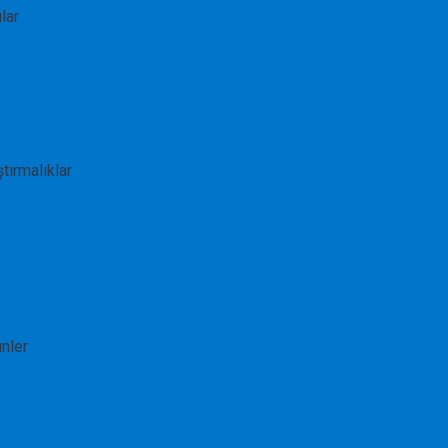
lar
ştırmalıklar
ünler